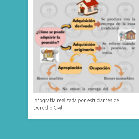
i
n
c
i
p
a
l
Infografía realizada por estudiantes de
Derecho Civil