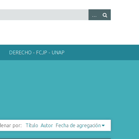
DERECHO - FCJP - UNAP
enar por:
Título
Autor
Fecha de agregación