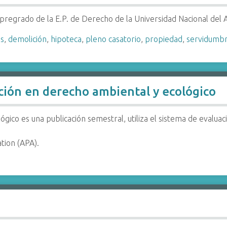
e pregrado de la E.P. de Derecho de la Universidad Nacional del 
es
,
demolición
,
hipoteca
,
pleno casatorio
,
propiedad
,
servidumb
ación en derecho ambiental y ecológico
ógico es una publicación semestral, utiliza el sistema de evalu
tion (APA).