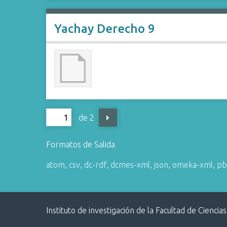
Yachay Derecho 9
de 2
Formatos de Salida
atom
,
csv
,
dc-rdf
,
dcmes-xml
,
json
,
omeka-xml
,
pb
Instituto de investigación de la Facultad de Ciencias