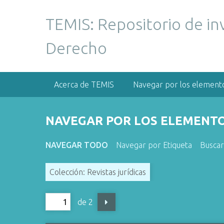
S
a
TEMIS: Repositorio de in
l
t
Derecho
a
r
a
Acerca de TEMIS
Navegar por los element
l
c
o
NAVEGAR POR LOS ELEMENTOS
n
t
NAVEGAR TODO
Navegar por Etiqueta
Busca
e
n
Colección: Revistas jurídicas
i
d
o
de 2
p
r