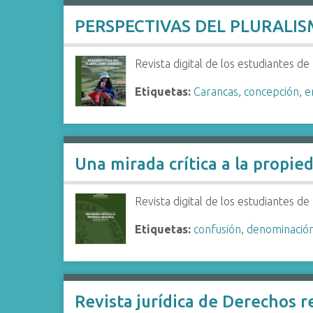
i
PERSPECTIVAS DEL PLURALIS
n
c
i
Revista digital de los estudiantes d
p
Etiquetas:
Carancas
,
concepción
,
e
a
l
Una mirada crítica a la propied
Revista digital de los estudiantes d
Etiquetas:
confusión
,
denominació
Revista jurídica de Derechos r