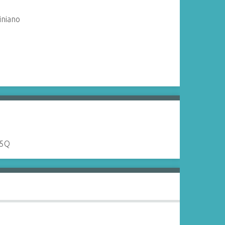
tiniano
S5Q