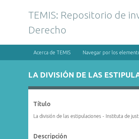
S
a
TEMIS: Repositorio de in
l
t
Derecho
a
r
a
Acerca de TEMIS
Navegar por los element
l
c
o
LA DIVISIÓN DE LAS ESTIPUL
n
t
e
n
Título
i
d
La división de las estipulaciones - Instituta de jus
o
p
Descripción
r