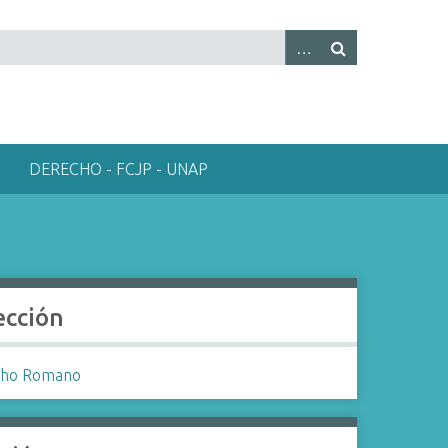
DERECHO - FCJP - UNAP
ección
cho Romano