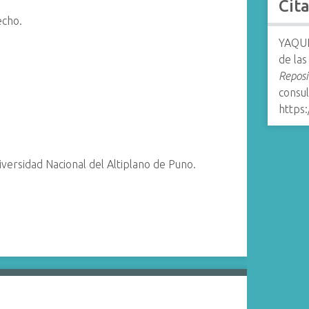
Cit
echo.
YAQUE
de las
Reposi
consul
https
niversidad Nacional del Altiplano de Puno.