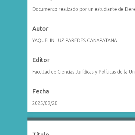
i
Documento realizado por un estudiante de Der
n
c
i
Autor
p
YAQUELIN LUZ PAREDES CAÑAPATAÑA
a
l
Editor
Facultad de Ciencias Jurídicas y Políticas de la U
Fecha
2025/09/28
Título