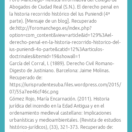
Abogados de Ciudad Real (S.N.). El derecho penal en
la historia recorrido histórico del Ius Puniendi (4ª
parte). [Mensaje de un blog]. Recuperado
de:http://foromanchego.es/index.php?
option=com_content&view=article&id=129%3Ael-
derecho-penal-en-la-historia-recorrido-historico-del-
ius-puniendi-4o-parte&catid=12%3Aarticulos-
doctrinales&Itemid=19&showall=1
García del Corral, I. (1889). Derecho Civil Romano-
Digesto de Justiniano. Barcelona: Jaime Molinas.
Recuperado de:
https://iurisprudentesuba.files.wordpress.com/2015/
07/55a7ee46cf46c.png
Gómez Rojo, María Encarnación. (2011). Historia
jurídica del incendio en la Edad Antigua y en el
ordenamiento medieval castellano: Implicaciones
urbanísticas y medioambientales. (Revista de estudios
histórico-jurídicos), (33), 321-373. Recuperado de: