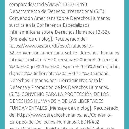
comparado/article/view/11353/14493
Departamento de Derecho Internacional (S.F.)
Convención Americana sobre Derechos Humanos
suscrita en la Conferencia Especializada
Interamericana sobre Derechos Humanos (B-32).
[Mensaje de un blog]. Recuperado de:
https://www.oas.org/dil/esp/tratados_b-
32_convencion_americana_sobre_derechos_humanos
.htm#:~:text=Toda%20persona%20tiene%20derecho
%20a%20que%20se%20respete%20su%20integridad,
dignidad%20inherente%20al%20ser%20humano.
DerechosHumanos.net- Herramientas para la
Defensa y Promoción de los Derechos Humanos.
(S.F.). CONVENIO PARA LA PROTECCIÓN DE LOS
DERECHOS HUMANOS Y DE LAS LIBERTADES
FUNDAMENTALES [Mensaje de un blog]. Recuperado
de: https://www.derechoshumanos.net/Convenio-
Europeo-de-Derechos-Humanos-CEDH/#a2
Foro Manchego- Revista Informativa del Colegio de