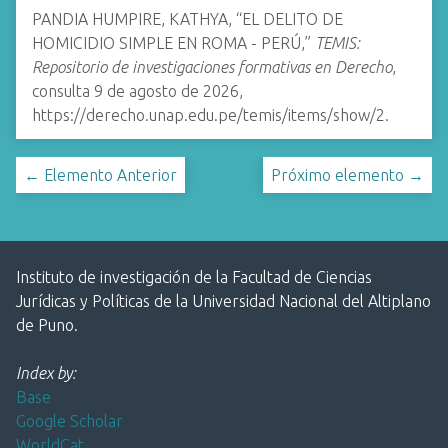
PANDIA HUMPIRE, KATHYA, “EL DELITO DE
HOMICIDIO SIMPLE EN ROMA - PERÚ,”
TEMIS:
Repositorio de investigaciones formativas en Derecho
,
consulta 9 de agosto de 2026,
https://derecho.unap.edu.pe/temis/items/show/2
.
← Elemento Anterior
Próximo elemento →
Instituto de investigación de la Facultad de Ciencias
Jurídicas y Políticas de la Universidad Nacional del Altiplano
de Puno.
Index by:
Base
Google Scholar
WorldCat