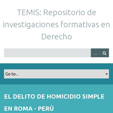
S
a
TEMIS: Repositorio de
l
t
investigaciones formativas en
a
r
Derecho
a
l
c
o
n
t
e
n
i
d
EL DELITO DE HOMICIDIO SIMPLE
o
p
EN ROMA - PERÚ
r