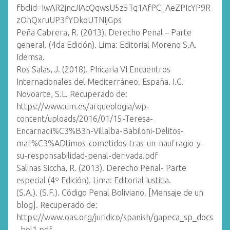
fbclid=IwAR2jncJIAcQqwsU5z5Tq1AfPC_AeZPIcYP9R
zOhQxruUP3fYDkoUTNIjGps
Peña Cabrera, R. (2013). Derecho Penal – Parte
general. (4da Edición). Lima: Editorial Moreno S.A.
Idemsa.
Ros Salas, J. (2018). Phicaria VI Encuentros
Internacionales del Mediterráneo. España. I.G.
Novoarte, S.L. Recuperado de:
https://www.um.es/arqueologia/wp-
content/uploads/2016/01/15-Teresa-
Encarnacii%C3%B3n-Villalba-Babiloni-Delitos-
mar%C3%ADtimos-cometidos-tras-un-naufragio-y-
su-responsabilidad-penal-derivada.pdf
Salinas Siccha, R. (2013). Derecho Penal- Parte
especial (4º Edición). Lima: Editorial Iustitia.
(S.A.). (S.F.). Código Penal Boliviano. [Mensaje de un
blog]. Recuperado de:
https://www.oas.org/juridico/spanish/gapeca_sp_docs
_bol1.pdf