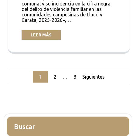
comunal y su incidencia en la cifra negra
del delito de violencia familiar en las
comunidades campesinas de Lluco y
Carata, 2025-2026»,…
LEER MÁS
Paginación
1
2
…
8
Siguientes
de
entradas
Buscar