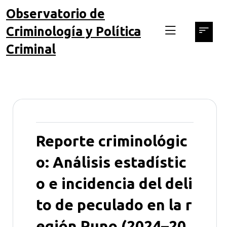
skip
Observatorio de
to
Criminología y Política
content
Criminal
Reporte criminológic
o: Análisis estadístic
o e incidencia del deli
to de peculado en la r
egión Puno (2024–20