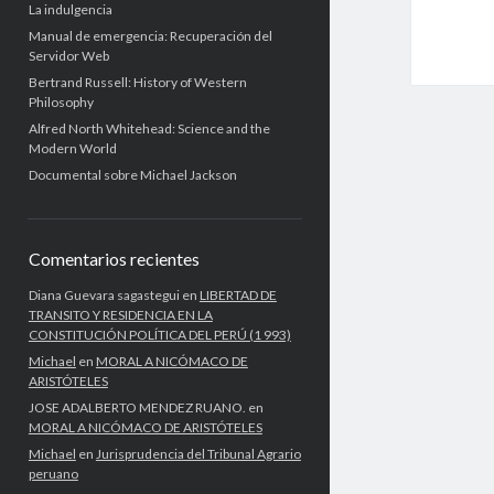
La indulgencia
Manual de emergencia: Recuperación del
Servidor Web
Bertrand Russell: History of Western
Philosophy
Alfred North Whitehead: Science and the
Modern World
Documental sobre Michael Jackson
Comentarios recientes
Diana Guevara sagastegui
en
LIBERTAD DE
TRANSITO Y RESIDENCIA EN LA
CONSTITUCIÓN POLÍTICA DEL PERÚ (1 993)
Michael
en
MORAL A NICÓMACO DE
ARISTÓTELES
JOSE ADALBERTO MENDEZ RUANO.
en
MORAL A NICÓMACO DE ARISTÓTELES
Michael
en
Jurisprudencia del Tribunal Agrario
peruano