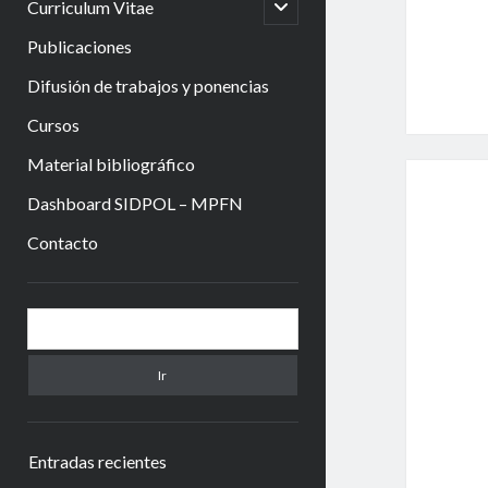
abrir
Curriculum Vitae
menú
hijo
Publicaciones
Difusión de trabajos y ponencias
Cursos
Material bibliográfico
Dashboard SIDPOL – MPFN
Contacto
Barra
Buscar
lateral
Entradas recientes