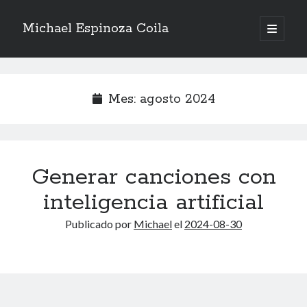
Michael Espinoza Coila
abrir
menú
Barra
principa
Buscar
lateral
Mes:
agosto 2024
Entradas recientes
Generar canciones con
La indulgencia
Manual de emergencia: Recuperación del Servidor Web
inteligencia artificial
Bertrand Russell: History of Western Philosophy
Publicado por
Michael
el
2024-08-30
Alfred North Whitehead: Science and the Modern World
Documental sobre Michael Jackson
Comentarios recientes