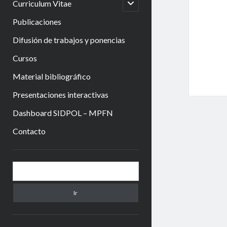
abrir
Curriculum Vitae
menú
hijo
Publicaciones
Difusión de trabajos y ponencias
Cursos
Material bibliográfico
Presentaciones interactivas
Dashboard SIDPOL – MPFN
Contacto
Barra
Buscar
lateral