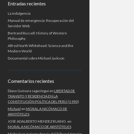
Entradas recientes
La indulgencia
Manual de emergencia: Recuperación del
Servidor Web
Bertrand Russell: History of Western
Philosophy
Alfred North Whitehead: Science and the
Modern World
Documental sobre Michael Jackson
Comentarios recientes
Diana Guevara sagastegui
en
LIBERTAD DE
TRANSITO Y RESIDENCIA EN LA
CONSTITUCIÓN POLÍTICA DEL PERÚ (1 993)
Michael
en
MORAL A NICÓMACO DE
ARISTÓTELES
JOSE ADALBERTO MENDEZ RUANO.
en
MORAL A NICÓMACO DE ARISTÓTELES
Michael
en
Jurisprudencia del Tribunal Agrario