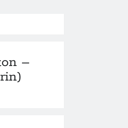
ton –
rin)