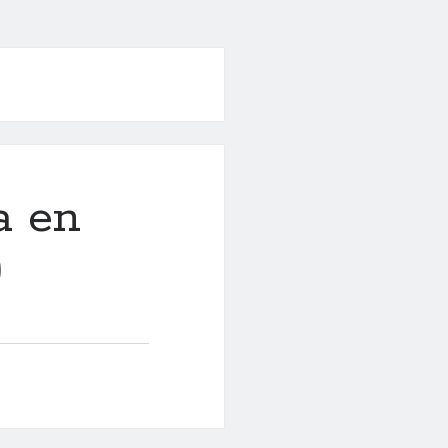
a en
)