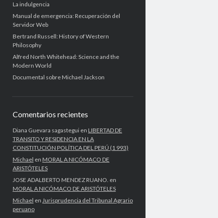
La indulgencia
Manual de emergencia: Recuperación del
Servidor Web
Bertrand Russell: History of Western
Philosophy
Alfred North Whitehead: Science and the
Modern World
Documental sobre Michael Jackson
Comentarios recientes
Diana Guevara sagastegui
en
LIBERTAD DE
TRANSITO Y RESIDENCIA EN LA
CONSTITUCIÓN POLÍTICA DEL PERÚ (1 993)
Michael
en
MORAL A NICÓMACO DE
ARISTÓTELES
JOSE ADALBERTO MENDEZ RUANO.
en
MORAL A NICÓMACO DE ARISTÓTELES
Michael
en
Jurisprudencia del Tribunal Agrario
peruano