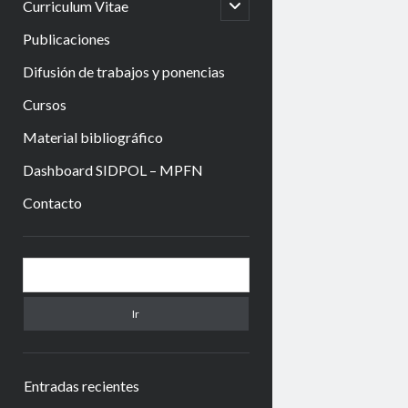
abrir
Curriculum Vitae
menú
hijo
Publicaciones
Difusión de trabajos y ponencias
Cursos
Material bibliográfico
Dashboard SIDPOL – MPFN
Contacto
Barra
Buscar
lateral
Entradas recientes