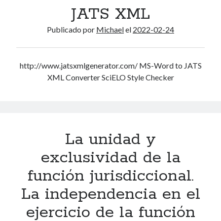
Diana Guevara sagastegui
en
LIBERTAD DE TRANSITO Y RESIDENCIA EN
JATS XML
LA CONSTITUCIÓN POLÍTICA DEL PERÚ (1 993)
Michael
en
MORAL A NICÓMACO DE ARISTÓTELES
Publicado por
Michael
el
2022-02-24
JOSE ADALBERTO MENDEZ RUANO.
en
MORAL A NICÓMACO DE
ARISTÓTELES
Michael
en
Jurisprudencia del Tribunal Agrario peruano
http://www.jatsxmlgenerator.com/ MS-Word to JATS
Beder Leonardo Monteza
en
Jurisprudencia del Tribunal Agrario
XML Converter SciELO Style Checker
peruano
Archivos
La unidad y
agosto 2026
julio 2026
exclusividad de la
mayo 2026
función jurisdiccional.
abril 2026
marzo 2026
La independencia en el
febrero 2026
ejercicio de la función
enero 2026
noviembre 2025