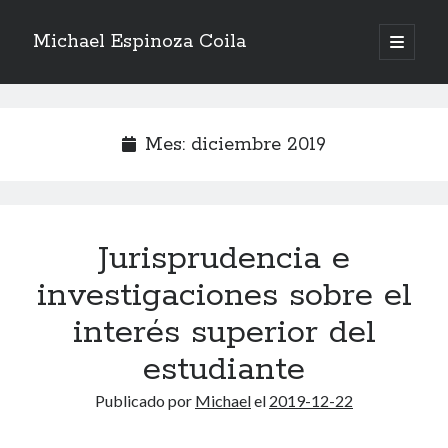
Michael Espinoza Coila
abrir
menú
Barra
principa
Buscar
lateral
Mes:
diciembre 2019
Entradas recientes
Jurisprudencia e
La indulgencia
Manual de emergencia: Recuperación del Servidor Web
investigaciones sobre el
Bertrand Russell: History of Western Philosophy
interés superior del
Alfred North Whitehead: Science and the Modern World
Documental sobre Michael Jackson
estudiante
Publicado por
Michael
el
2019-12-22
Comentarios recientes