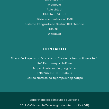
Matricula
Aula virtual
Biblioteca Virtual
Biblioteca central con PMB
Sistema Integrado de Gestión Bibliotecaria
DIALNET
WorldCat
CONTACTO
Dirección: Esquina Jr. Grau con Jr. Conde de Lemos. Puno - Perú.
Ref. Plaza mayor de Puno
Mapa de ubicación geográfica
Teléfono: +51-051-353482
Correo electrónico: fcjp.mp@unap.edu.pe
Laboratorio de cómputo de Derecho
2019 © Oficina de Tecnologia de Información(OTI)