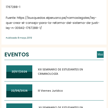
1767288-1
Fuente: https://busquedas.elperuano.pe/normaslegales/ley-
que-crea-el-consejo-para-la-reforma-del-sistema-de-justi-
ley-n-30942-1767288-1/
Publicado: 8 mayo, 2019
EVENTOS
Mas
XIII SEMINARIO DE ESTUDIANTES EN
21/07/2026
CRIMINOLOGÍA
22/05/2026
III Viernes Jurídico
XII SEMINARIO DE ESTUDIANTES EN