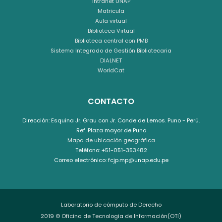
Intranet UNAP
Matricula
Aula virtual
Biblioteca Virtual
Biblioteca central con PMB
Sistema Integrado de Gestión Bibliotecaria
DIALNET
WorldCat
CONTACTO
Dirección: Esquina Jr. Grau con Jr. Conde de Lemos. Puno - Perú.
Ref. Plaza mayor de Puno
Mapa de ubicación geográfica
Teléfono: +51-051-353482
Correo electrónico: fcjp.mp@unap.edu.pe
Laboratorio de cómputo de Derecho
2019 © Oficina de Tecnologia de Información(OTI)