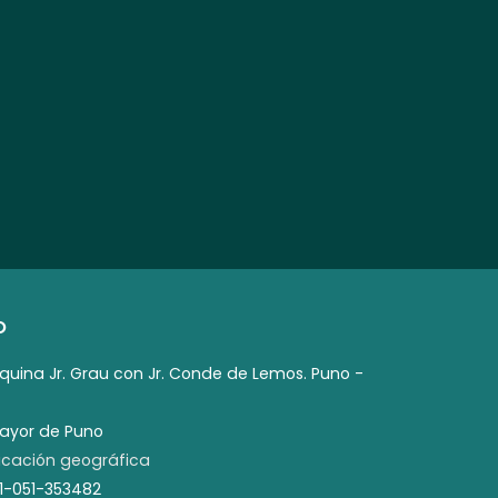
O
squina Jr. Grau con Jr. Conde de Lemos. Puno -
mayor de Puno
cación geográfica
51-051-353482