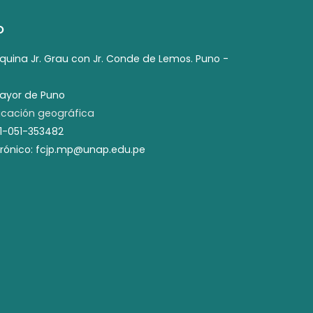
O
squina Jr. Grau con Jr. Conde de Lemos. Puno -
mayor de Puno
cación geográfica
51-051-353482
trónico: fcjp.mp@unap.edu.pe