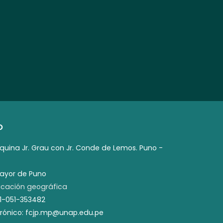
O
squina Jr. Grau con Jr. Conde de Lemos. Puno -
mayor de Puno
cación geográfica
51-051-353482
trónico: fcjp.mp@unap.edu.pe