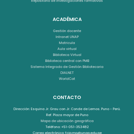
Repositorio de investigaciones formativas
ACADÉMICA
Gestión docente
Intranet UNAP
Matricula
Aula virtual
Biblioteca Virtual
Biblioteca central con PMB
Sistema Integrado de Gestión Bibliotecaria
DIALNET
WorldCat
CONTACTO
Dirección: Esquina Jr. Grau con Jr. Conde de Lemos. Puno - Perú.
Ref. Plaza mayor de Puno
Mapa de ubicación geográfica
Teléfono: +51-051-353482
Correo electrónico: fcjp.mp@unap.edu.pe