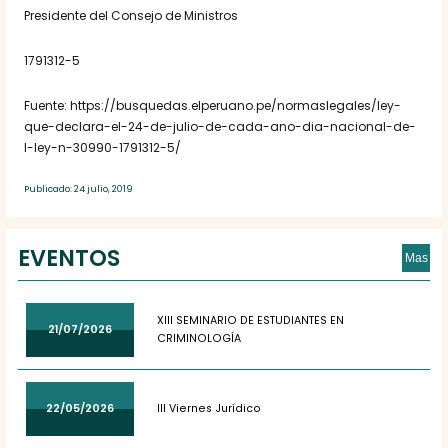
Presidente del Consejo de Ministros
1791312-5
Fuente: https://busquedas.elperuano.pe/normaslegales/ley-
que-declara-el-24-de-julio-de-cada-ano-dia-nacional-de-
l-ley-n-30990-1791312-5/
Publicado: 24 julio, 2019
EVENTOS
Mas
XIII SEMINARIO DE ESTUDIANTES EN
21/07/2026
CRIMINOLOGÍA
22/05/2026
III Viernes Jurídico