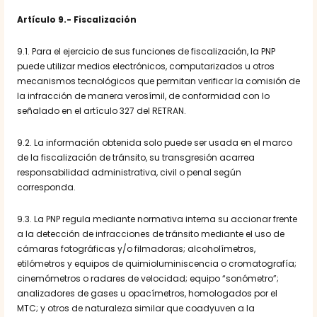
Artículo 9.- Fiscalización
9.1. Para el ejercicio de sus funciones de fiscalización, la PNP
puede utilizar medios electrónicos, computarizados u otros
mecanismos tecnológicos que permitan verificar la comisión de
la infracción de manera verosímil, de conformidad con lo
señalado en el artículo 327 del RETRAN.
9.2. La información obtenida solo puede ser usada en el marco
de la fiscalización de tránsito, su transgresión acarrea
responsabilidad administrativa, civil o penal según
corresponda.
9.3. La PNP regula mediante normativa interna su accionar frente
a la detección de infracciones de tránsito mediante el uso de
cámaras fotográficas y/o filmadoras; alcoholímetros,
etilómetros y equipos de quimioluminiscencia o cromatografía;
cinemómetros o radares de velocidad; equipo “sonómetro”;
analizadores de gases u opacímetros, homologados por el
MTC; y otros de naturaleza similar que coadyuven a la