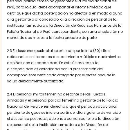
personal policial femenino gestante de la Policía Nacional del
Perú, para lo cual debe acompañar el informe médico que
certifique que dicha postergación no afectaría en modo alguno
a la gestante o al concebido, a la dirección de personal de la
institución armada o a la Dirección de Recursos Humanos de la
Policía Nacional del Perú correspondiente, con una antelación no
menor de dos meses a la fecha probable de parto.
2.3 El descanso postnatal se extiende por treinta (30) días
adicionales en los casos de nacimiento múltiple o nacimientos
de niños con discapacidad. En este último caso, la
discapacidad es acreditada con la presentación del
correspondiente certificado otorgado por el profesional de la
salud debidamente autorizado.
2.4 El personal militar femenino gestante de las Fuerzas
Armadas y el personal policial femenino gestante de la Policía
Nacional del Perú tienen derecho a que el período vacacional
pendiente de goce se inicie a partir del día siguiente de vencido
el descanso postnatal, debiendo comunicar ello a la dirección
de personal de la institución armada o a la Dirección de