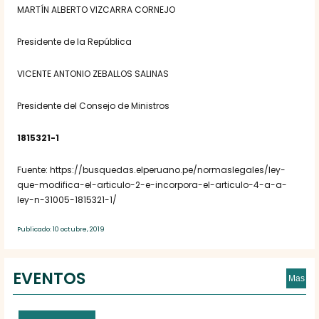
MARTÍN ALBERTO VIZCARRA CORNEJO
Presidente de la República
VICENTE ANTONIO ZEBALLOS SALINAS
Presidente del Consejo de Ministros
1815321-1
Fuente: https://busquedas.elperuano.pe/normaslegales/ley-
que-modifica-el-articulo-2-e-incorpora-el-articulo-4-a-a-
ley-n-31005-1815321-1/
Publicado: 10 octubre, 2019
EVENTOS
Mas