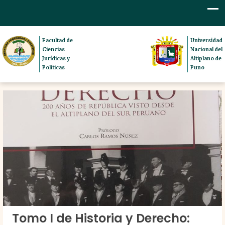
Facultad de
Universidad
Ciencias
Nacional del
Jurídicas y
Altiplano de
Políticas
Puno
Tomo I de Historia y Derecho: