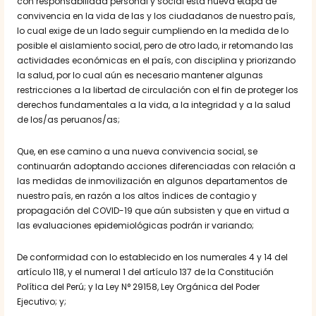
con responsabilidad personal y social esta nueva etapa de
convivencia en la vida de las y los ciudadanos de nuestro país,
lo cual exige de un lado seguir cumpliendo en la medida de lo
posible el aislamiento social, pero de otro lado, ir retomando las
actividades económicas en el país, con disciplina y priorizando
la salud, por lo cual aún es necesario mantener algunas
restricciones a la libertad de circulación con el fin de proteger los
derechos fundamentales a la vida, a la integridad y a la salud
de los/as peruanos/as;
Que, en ese camino a una nueva convivencia social, se
continuarán adoptando acciones diferenciadas con relación a
las medidas de inmovilización en algunos departamentos de
nuestro país, en razón a los altos índices de contagio y
propagación del COVID-19 que aún subsisten y que en virtud a
las evaluaciones epidemiológicas podrán ir variando;
De conformidad con lo establecido en los numerales 4 y 14 del
artículo 118, y el numeral 1 del artículo 137 de la Constitución
Política del Perú; y la Ley N° 29158, Ley Orgánica del Poder
Ejecutivo; y;