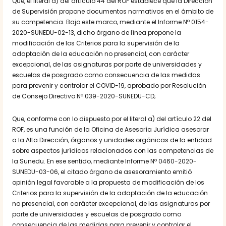
Que, el literal a) del artículo 44 del ROF establece que la Dirección
de Supervisión propone documentos normativos en el ámbito de
su competencia. Bajo este marco, mediante el Informe Nº 0154-
2020-SUNEDU-02-13, dicho órgano de línea propone la
modificación de los Criterios para la supervisión de la
adaptación de la educación no presencial, con carácter
excepcional, de las asignaturas por parte de universidades y
escuelas de posgrado como consecuencia de las medidas
para prevenir y controlar el COVID-19, aprobado por Resolución
de Consejo Directivo Nº 039-2020-SUNEDU-CD;
Que, conforme con lo dispuesto por el literal a) del artículo 22 del
ROF, es una función de la Oficina de Asesoría Jurídica asesorar
a la Alta Dirección, órganos y unidades orgánicas de la entidad
sobre aspectos jurídicos relacionados con las competencias de
la Sunedu. En ese sentido, mediante Informe Nº 0460-2020-
SUNEDU-03-06, el citado órgano de asesoramiento emitió
opinión legal favorable a la propuesta de modificación de los
Criterios para la supervisión de la adaptación de la educación
no presencial, con carácter excepcional, de las asignaturas por
parte de universidades y escuelas de posgrado como
consecuencia de las medidas para prevenir y controlar el