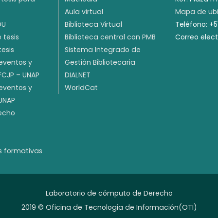
Aula virtual
Mapa de ubi
DU
Biblioteca Virtual
Teléfono: +
 tesis
Biblioteca central con PMB
Correo elec
tesis
Sistema Integrado de
 eventos y
Gestión Bibliotecaria
 FCJP – UNAP
DIALNET
 eventos y
WorldCat
 UNAP
recho
s formativas
Laboratorio de cómputo de Derecho
2019 © Oficina de Tecnologia de Información(OTI)