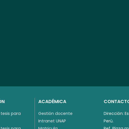
ÓN
ACADÉMICA
CONTACT
tesis para
Gestión docente
Dirección: E
Intranet UNAP
Perú.
tesis para
Matricula
Ref. Plaza 