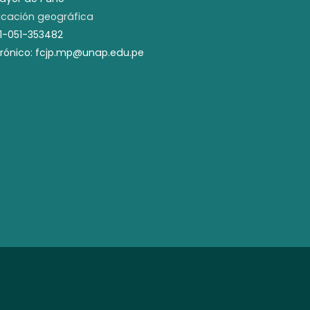
cación geográfica
51-051-353482
trónico: fcjp.mp@unap.edu.pe