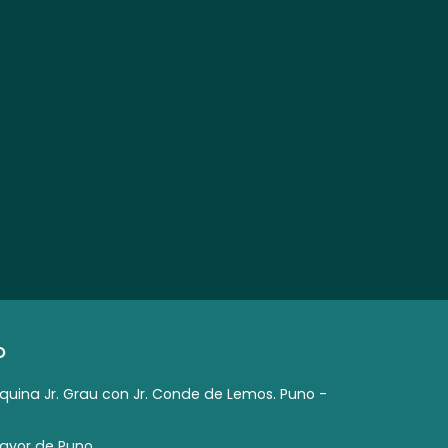
O
squina Jr. Grau con Jr. Conde de Lemos. Puno -
mayor de Puno