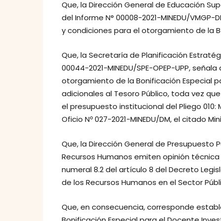
Que, la Dirección General de Educación Super
del Informe N° 00008-2021-MINEDU/VMGP-DI
y condiciones para el otorgamiento de la Bo
Que, la Secretaría de Planificación Estraté
00044-2021-MINEDU/SPE-OPEP-UPP, señala qu
otorgamiento de la Bonificación Especial p
adicionales al Tesoro Público, toda vez q
el presupuesto institucional del Pliego 010:
Oficio Nº 027-2021-MINEDU/DM, el citado Minis
Que, la Dirección General de Presupuesto Pú
Recursos Humanos emiten opinión técnica fa
numeral 8.2 del artículo 8 del Decreto Legisl
de los Recursos Humanos en el Sector Públi
Que, en consecuencia, corresponde establec
Bonificación Especial para el Docente Invest