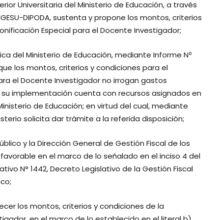
ior Universitaria del Ministerio de Educación, a través
GESU-DIPODA, sustenta y propone los montos, criterios
nificación Especial para el Docente Investigador;
gica del Ministerio de Educación, mediante Informe Nº
e los montos, criterios y condiciones para el
ara el Docente Investigador no irrogan gastos
ue su implementación cuenta con recursos asignados en
 Ministerio de Educación; en virtud del cual, mediante
terio solicita dar trámite a la referida disposición;
blico y la Dirección General de Gestión Fiscal de los
vorable en el marco de lo señalado en el inciso 4 del
ativo N° 1442, Decreto Legislativo de la Gestión Fiscal
co;
er los montos, criterios y condiciones de la
igador, en el marco de lo establecido en el literal b)