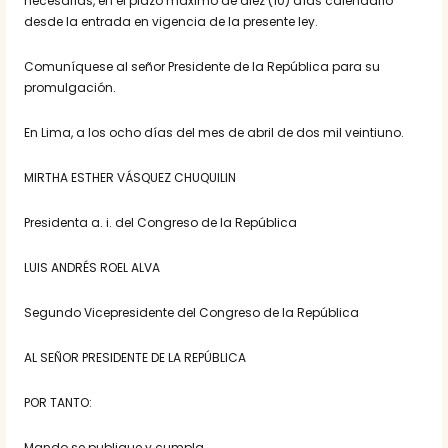
necesarias, en el plazo máximo de diez (10) días calendario
desde la entrada en vigencia de la presente ley.
Comuníquese al señor Presidente de la República para su
promulgación.
En Lima, a los ocho días del mes de abril de dos mil veintiuno.
MIRTHA ESTHER VÁSQUEZ CHUQUILIN
Presidenta a. i. del Congreso de la República
LUIS ANDRÉS ROEL ALVA
Segundo Vicepresidente del Congreso de la República
AL SEÑOR PRESIDENTE DE LA REPÚBLICA
POR TANTO:
Mando se publique y cumpla.