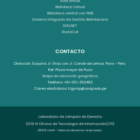
Aula virtual
Biblioteca Virtual
Biblioteca central con PMB
Sistema Integrado de Gestión Bibliotecaria
DIALNET
WorldCat
CONTACTO
Dirección: Esquina Jr. Grau con Jr. Conde de Lemos. Puno - Perú.
Ref. Plaza mayor de Puno
Mapa de ubicación geográfica
Teléfono: +51-051-353482
Correo electrónico: fcjp.mp@unap.edu.pe
Laboratorio de cómputo de Derecho
2019 © Oficina de Tecnologia de Información(OTI)
2019 © UNAP - Todos los derechos reservados.