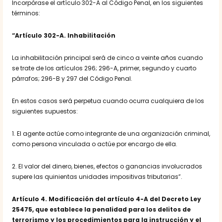
Incorpórase el artículo 302-A al Código Penal, en los siguientes
términos:
“Artículo 302-A. Inhabilitación
La inhabilitación principal será de cinco a veinte años cuando
se trate de los artículos 296; 296-A, primer, segundo y cuarto
párrafos; 296-B y 297 del Código Penal.
En estos casos será perpetua cuando ocurra cualquiera de los
siguientes supuestos:
1. El agente actúe como integrante de una organización criminal,
como persona vinculada o actúe por encargo de ella.
2. El valor del dinero, bienes, efectos o ganancias involucrados
supere las quinientas unidades impositivas tributarias”.
Artículo 4
. Modificación del artículo 4-A del Decreto Ley
25475, que establece la penalidad para los delitos de
terrorismo y los procedimientos para la instrucción y el