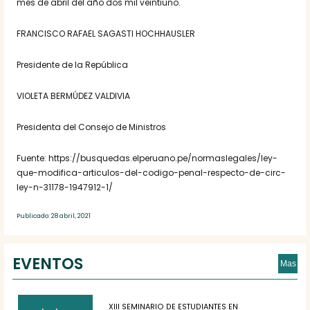
mes de abril del año dos mil veintiuno.
FRANCISCO RAFAEL SAGASTI HOCHHAUSLER
Presidente de la República
VIOLETA BERMÚDEZ VALDIVIA
Presidenta del Consejo de Ministros
Fuente: https://busquedas.elperuano.pe/normaslegales/ley-
que-modifica-articulos-del-codigo-penal-respecto-de-circ-
ley-n-31178-1947912-1/
Publicado: 28 abril, 2021
EVENTOS
Mas
XIII SEMINARIO DE ESTUDIANTES EN