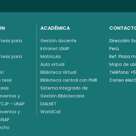
ÓN
ACADÉMICA
CONTACT
tesis para
Gestión docente
Dirección: E
Intranet UNAP
Perú.
tesis para
Matricula
Ref. Plaza 
Aula virtual
Mapa de ubi
DU
Biblioteca Virtual
Teléfono: +
 tesis
Biblioteca central con PMB
Correo elec
tesis
Sistema Integrado de
 eventos y
Gestión Bibliotecaria
 FCJP – UNAP
DIALNET
 eventos y
WorldCat
 UNAP
recho