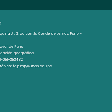
O
squina Jr. Grau con Jr. Conde de Lemos. Puno -
mayor de Puno
cación geográfica
51-051-353482
trónico: fcjp.mp@unap.edu.pe