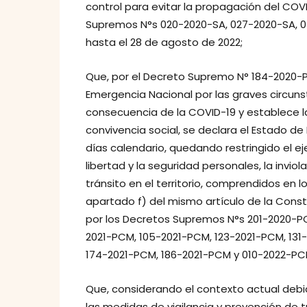
control para evitar la propagación del COV
Supremos N°s 020-2020-SA, 027-2020-SA, 03
hasta el 28 de agosto de 2022;
Que, por el Decreto Supremo N° 184-2020-
Emergencia Nacional por las graves circuns
consecuencia de la COVID-19 y establece l
convivencia social, se declara el Estado de
días calendario, quedando restringido el eje
libertad y la seguridad personales, la inviola
tránsito en el territorio, comprendidos en los 
apartado f) del mismo artículo de la Consti
por los Decretos Supremos N°s 201-2020-P
2021-PCM, 105-2021-PCM, 123-2021-PCM, 131
174-2021-PCM, 186-2021-PCM y 010-2022-PCM
Que, considerando el contexto actual debid
las medidas de vigilancia y prevención de tr