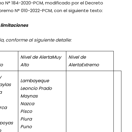
emo N° 184-2020-PCM, modificado por el Decreto
remo N° 010-2022-PCM, con el siguiente texto:
y limitaciones
ia, conforme al siguiente detalle:
Nivel de Alerta
Muy
Nivel de
to
Alto
Alerta
Extremo
y
Lambayeque
aylas
Leoncio Prado
a
Maynas
Nazca
rca
Pisco
Piura
poyas
Puno
o