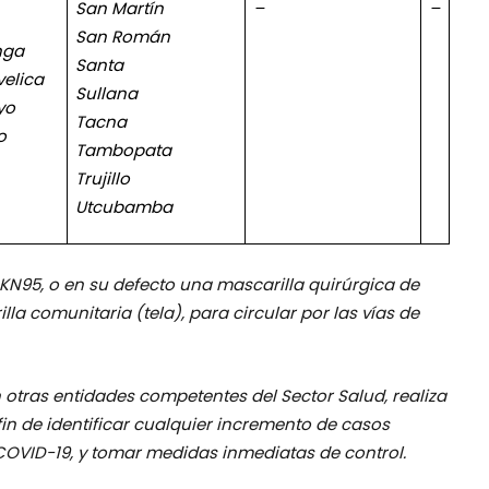
San Martín
–
–
San Román
nga
Santa
elica
Sullana
yo
Tacna
o
Tambopata
Trujillo
Utcubamba
 KN95, o en su defecto una mascarilla quirúrgica de
la comunitaria (tela), para circular por las vías de
n otras entidades competentes del Sector Salud, realiza
fin de identificar cualquier incremento de casos
COVID-19, y tomar medidas inmediatas de control.