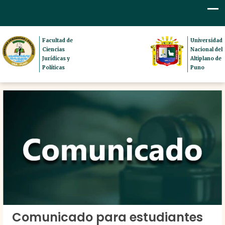
Facultad de
Universidad
Ciencias
Nacional del
Jurídicas y
Altiplano de
Políticas
Puno
Comunicado para estudiantes