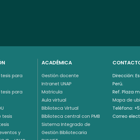
ÓN
ACADÉMICA
CONTACT
tesis para
Gestión docente
Dirección: E
Intranet UNAP
Perú.
tesis para
Matricula
Ref. Plaza 
Aula virtual
Mapa de ubi
DU
Biblioteca Virtual
Teléfono: +
 tesis
Biblioteca central con PMB
Correo elec
tesis
Sistema Integrado de
 eventos y
Gestión Bibliotecaria