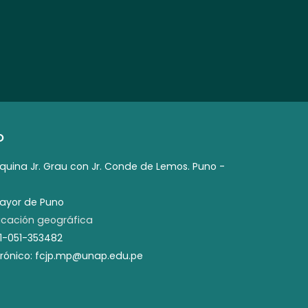
O
squina Jr. Grau con Jr. Conde de Lemos. Puno -
mayor de Puno
cación geográfica
51-051-353482
trónico: fcjp.mp@unap.edu.pe