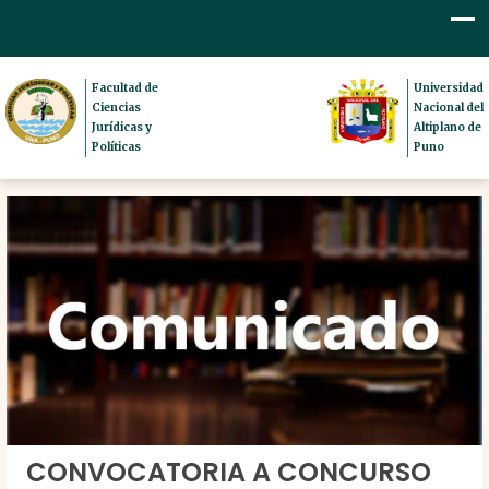
Facultad de
Universidad
Ciencias
Nacional del
Jurídicas y
Altiplano de
Políticas
Puno
CONVOCATORIA A CONCURSO