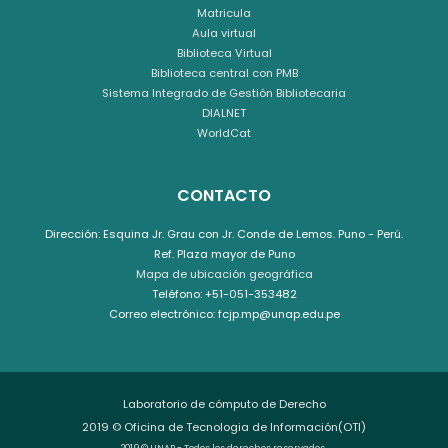
Matricula
Aula virtual
Biblioteca Virtual
Biblioteca central con PMB
Sistema Integrado de Gestión Bibliotecaria
DIALNET
WorldCat
CONTACTO
Dirección: Esquina Jr. Grau con Jr. Conde de Lemos. Puno - Perú.
Ref. Plaza mayor de Puno
Mapa de ubicación geográfica
Teléfono: +51-051-353482
Correo electrónico: fcjp.mp@unap.edu.pe
Laboratorio de cómputo de Derecho
2019 © Oficina de Tecnologia de Información(OTI)
2019 © UNAP - Todos los derechos reservados.