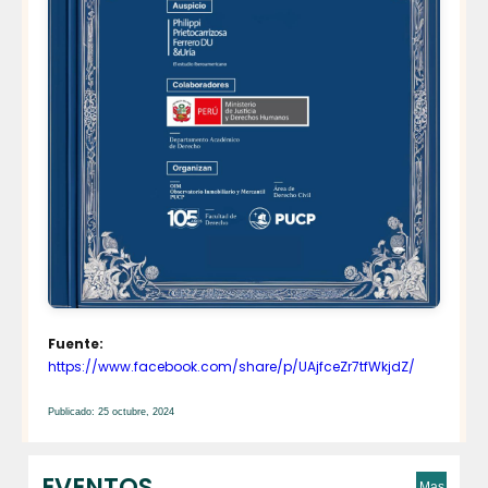
Fuente:
https://www.facebook.com/share/p/UAjfceZr7tfWkjdZ/
Publicado: 25 octubre, 2024
EVENTOS
Mas