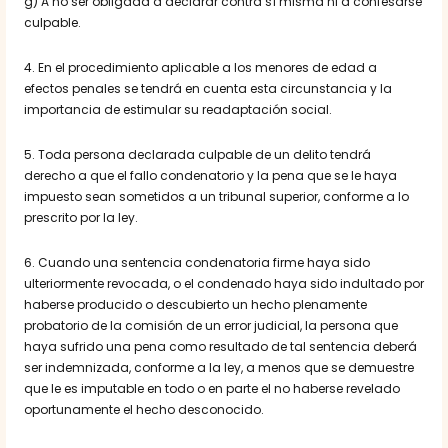
g) A no ser obligada a declarar contra sí misma ni a confesarse
culpable.
4. En el procedimiento aplicable a los menores de edad a
efectos penales se tendrá en cuenta esta circunstancia y la
importancia de estimular su readaptación social.
5. Toda persona declarada culpable de un delito tendrá
derecho a que el fallo condenatorio y la pena que se le haya
impuesto sean sometidos a un tribunal superior, conforme a lo
prescrito por la ley.
6. Cuando una sentencia condenatoria firme haya sido
ulteriormente revocada, o el condenado haya sido indultado por
haberse producido o descubierto un hecho plenamente
probatorio de la comisión de un error judicial, la persona que
haya sufrido una pena como resultado de tal sentencia deberá
ser indemnizada, conforme a la ley, a menos que se demuestre
que le es imputable en todo o en parte el no haberse revelado
oportunamente el hecho desconocido.