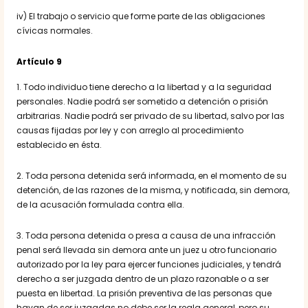
iv) El trabajo o servicio que forme parte de las obligaciones
cívicas normales.
Artículo 9
1. Todo individuo tiene derecho a la libertad y a la seguridad
personales. Nadie podrá ser sometido a detención o prisión
arbitrarias. Nadie podrá ser privado de su libertad, salvo por las
causas fijadas por ley y con arreglo al procedimiento
establecido en ésta.
2. Toda persona detenida será informada, en el momento de su
detención, de las razones de la misma, y notificada, sin demora,
de la acusación formulada contra ella.
3. Toda persona detenida o presa a causa de una infracción
penal será llevada sin demora ante un juez u otro funcionario
autorizado por la ley para ejercer funciones judiciales, y tendrá
derecho a ser juzgada dentro de un plazo razonable o a ser
puesta en libertad. La prisión preventiva de las personas que
hayan de ser juzgadas no debe ser la regla general, pero su