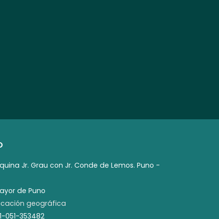
O
squina Jr. Grau con Jr. Conde de Lemos. Puno -
mayor de Puno
cación geográfica
51-051-353482