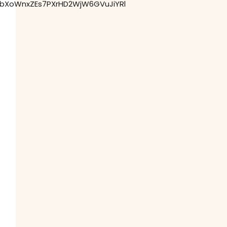
YbXoWnxZEs7PXrHD2WjW6GVuJiYRl