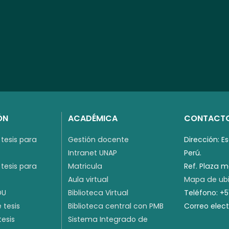
ÓN
ACADÉMICA
CONTACT
tesis para
Gestión docente
Dirección: E
Intranet UNAP
Perú.
tesis para
Matricula
Ref. Plaza 
Aula virtual
Mapa de ubi
DU
Biblioteca Virtual
Teléfono: +
 tesis
Biblioteca central con PMB
Correo elec
tesis
Sistema Integrado de