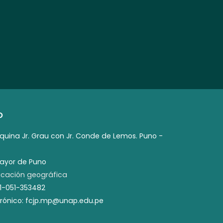
O
squina Jr. Grau con Jr. Conde de Lemos. Puno -
mayor de Puno
cación geográfica
51-051-353482
trónico: fcjp.mp@unap.edu.pe