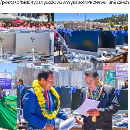
al/posts/pfbid04yqsYyEa2CwZwWyssSo1NPR2NRwLH3n9Z2M2