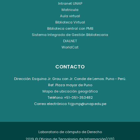
Intranet UNAP
Matricula
Aula virtual
Biblioteca Virtual
Biblioteca central con PMB
Sistema Integrado de Gestión Bibliotecaria
DIALNET
WorldCat
CONTACTO
Dirección: Esquina Jr. Grau con Jr. Conde de Lemos. Puno - Perú.
Ref. Plaza mayor de Puno
Mapa de ubicación geográfica
Teléfono: +51-051-353482
Correo electrónico: fcjp.mp@unap.edu.pe
Laboratorio de cómputo de Derecho
2019 © Oficina de Tecnologia de Información(OTI)