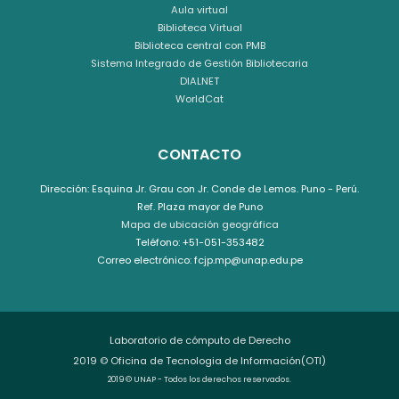
Aula virtual
Biblioteca Virtual
Biblioteca central con PMB
Sistema Integrado de Gestión Bibliotecaria
DIALNET
WorldCat
CONTACTO
Dirección: Esquina Jr. Grau con Jr. Conde de Lemos. Puno - Perú.
Ref. Plaza mayor de Puno
Mapa de ubicación geográfica
Teléfono: +51-051-353482
Correo electrónico: fcjp.mp@unap.edu.pe
Laboratorio de cómputo de Derecho
2019 © Oficina de Tecnologia de Información(OTI)
2019 © UNAP - Todos los derechos reservados.